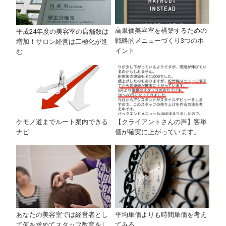
高単価美容室を構築するための
平成24年度の美容室の店舗数は
戦略的メニューづくり3つのポ
増加！サロン経営は二極化が進
イント
む
ケモノ道までルート案内できる
【クライアントさんの声】客単
ナビ
価が確実に上がっています。
あなたの美容室では経営者とし
平均単価よりも時間単価を考え
て何を求めてスタッフ教育をし
てみる