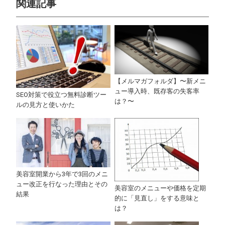
関連記事
【メルマガフォルダ】〜新メニ
ュー導入時、既存客の失客率
SEO対策で役立つ無料診断ツー
は？〜
ルの見方と使いかた
美容室開業から3年で3回のメニ
ュー改正を行なった理由とその
美容室のメニューや価格を定期
結果
的に「見直し」をする意味と
は？