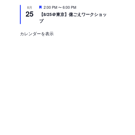
注
2:00 PM
〜
6:00 PM
8月
25
目
【8/25＠東京】億ごえワークショッ
プ
カレンダーを表示