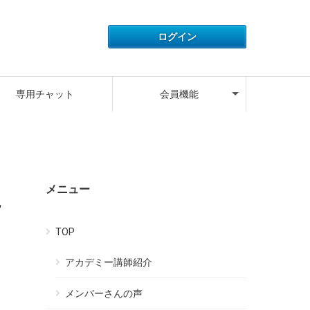
アカウント情報
ライセンス情報
ご利用履歴
よくある質問
サポートデスク
キャンペーン
ログアウト
専用チャット
会員機能
アカウント情報
ライセンス情報
ご利用履歴
よくある質問
サポートデスク
キャンペーン
ログアウト
メニュー
に
TOP
アカデミー講師紹介
メンバーさんの声