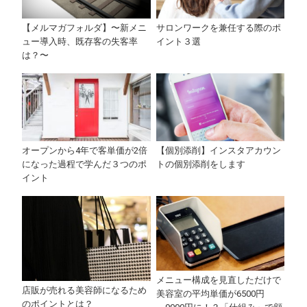
【メルマガフォルダ】〜新メニ
サロンワークを兼任する際のポ
ュー導入時、既存客の失客率
イント３選
は？〜
オープンから4年で客単価が2倍
【個別添削】インスタアカウン
になった過程で学んだ３つのポ
トの個別添削をします
イント
メニュー構成を見直しただけで
店販が売れる美容師になるため
美容室の平均単価が6500円
のポイントとは？