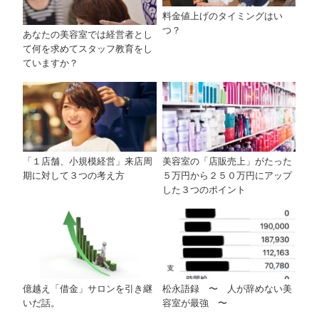
料金値上げのタイミングはい
つ？
あなたの美容室では経営者とし
て何を求めてスタッフ教育をし
ていますか？
「１店舗、小規模経営」来店周
美容室の「店販売上」がたった
期に対して３つの考え方
５万円から２５０万円にアップ
した３つのポイント
億越え「借金」サロンを引き継
松永語録 〜 人が辞めない美
いだ話。
容室が最強 〜