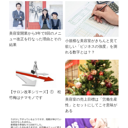
美容室開業から3年で3回のメニ
ュー改正を行なった理由とその
小規模な美容室がきちんと見て
結果
欲しい「ビジネスの強度」を測
れる数字とは？？
【サロン改革シリーズ】① 松
竹梅はナマモノです
美容室の売上目標は「労働生産
性」とセットにしてこそ意味が
ある