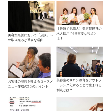
【最短で脱職人】美容院経営の
求人採用で1番重要な視点と
美容室経営において「店販」へ
は？
の取り組みが重要な理由
美容室のサロン教育をアウトソ
お客様の理想を叶えるコースメ
ーシング化することで生まれる
ニュー作成の2つのポイント
利点とは？