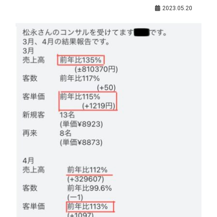
ブログ
,
松永拓未（サポート講師）
,
生産性を上げる
2023.05.20