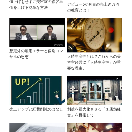
値上げをせずに美容室の顧客単
デビュー6か月目の売上81万円
価を上げる簡単な方法
の教育とは！！
想定外の雇用エラーと個別コン
人時生産性とは？これからの美
サルの恩恵
容室経営に「人時生産性」が重
要な理由。
売上アップと経費削減のはなし
利益を最大化させる「１店舗経
営」を目指して