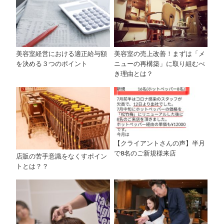
美容室経営における適正給与額
美容室の売上改善！まずは「メ
を決める３つのポイント
ニューの再構築」に取り組むべ
き理由とは？
【クライアントさんの声】半月
で8名のご新規様来店
店販の苦手意識をなくすポイン
トとは？？