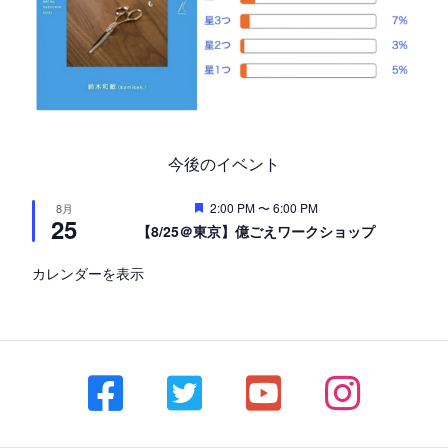
今後のイベント
注
2:00 PM
〜
6:00 PM
8月
25
目
【8/25＠東京】億ごえワークショップ
カレンダーを表示