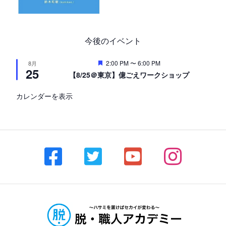
今後のイベント
注
2:00 PM
〜
6:00 PM
8月
25
目
【8/25＠東京】億ごえワークショップ
カレンダーを表示