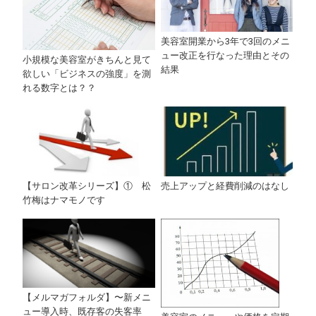
美容室開業から3年で3回のメニ
ュー改正を行なった理由とその
小規模な美容室がきちんと見て
結果
欲しい「ビジネスの強度」を測
れる数字とは？？
【サロン改革シリーズ】① 松
売上アップと経費削減のはなし
竹梅はナマモノです
【メルマガフォルダ】〜新メニ
ュー導入時、既存客の失客率