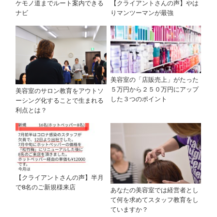
ケモノ道までルート案内できる
【クライアントさんの声】やは
ナビ
りマンツーマンが最強
美容室の「店販売上」がたった
５万円から２５０万円にアップ
美容室のサロン教育をアウトソ
した３つのポイント
ーシング化することで生まれる
利点とは？
【クライアントさんの声】半月
で8名のご新規様来店
あなたの美容室では経営者とし
て何を求めてスタッフ教育をし
ていますか？