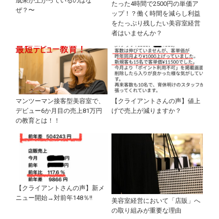
成果が上がっているのはな
たった4時間で2500円の単価ア
ぜ？〜
ップ！？働く時間を減らし利益
をたっぷり残したい美容室経営
者はいませんか？
マンツーマン接客型美容室で、
【クライアントさんの声】値上
デビュー6か月目の売上81万円
げで売上が減りますか？
の教育とは！！
【クライアントさんの声】新メ
ニュー開始→対前年148％!!
美容室経営において「店販」へ
の取り組みが重要な理由