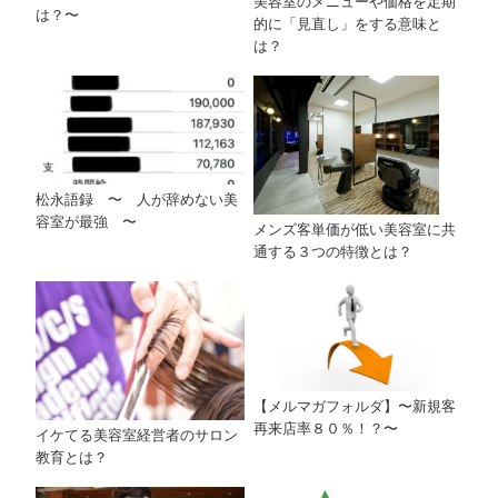
美容室のメニューや価格を定期
は？〜
的に「見直し」をする意味と
は？
松永語録 〜 人が辞めない美
容室が最強 〜
メンズ客単価が低い美容室に共
通する３つの特徴とは？
【メルマガフォルダ】〜新規客
再来店率８０％！？〜
イケてる美容室経営者のサロン
教育とは？