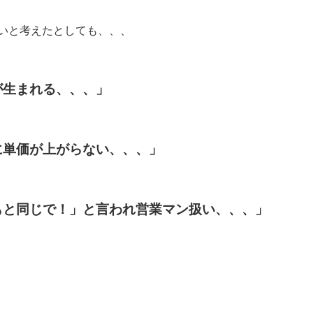
いと考えたとしても、、、
が生まれる、、、」
に単価が上がらない、、、」
もと同じで！」と言われ営業マン扱い、、、」