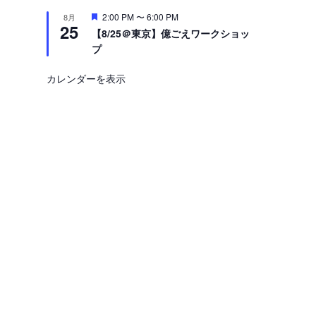
注
2:00 PM
〜
6:00 PM
8月
25
目
【8/25＠東京】億ごえワークショッ
プ
カレンダーを表示