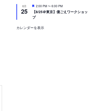
注
2:00 PM
〜
6:00 PM
8月
25
目
【8/25＠東京】億ごえワークショッ
プ
カレンダーを表示