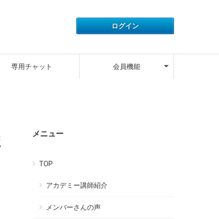
アカウント情報
ライセンス情報
ご利用履歴
よくある質問
サポートデスク
キャンペーン
ログアウト
専用チャット
会員機能
アカウント情報
ライセンス情報
ご利用履歴
よくある質問
サポートデスク
キャンペーン
ログアウト
メニュー
ま
TOP
アカデミー講師紹介
メンバーさんの声