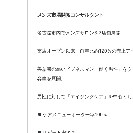
メンズ市場開拓コンサルタント
名古屋市内でメンズサロンを
2
店舗展開。
支店オープン以来、前年比約
120
％の売上ア
美意識の高いビジネスマン「働く男性」をタ
容室を展開。
男性に対して「エイジングケア」を中心とし
ケアメニューオーダー率
100
％
リピート率
95
％