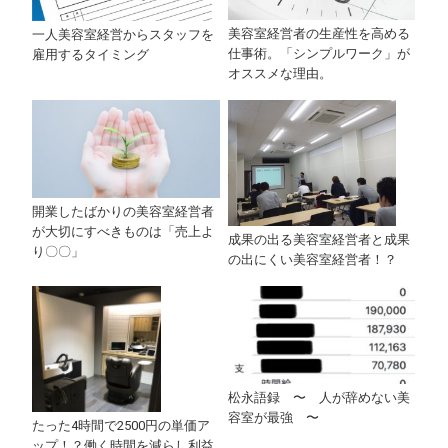
美容室経営者の生産性を高める
一人美容室経営からスタッフを
仕事術。「シンプルワーク」が
雇用するタイミング
オススメな理由。
開業したばかりの美容室経営者
が大切にすべきものは「売上よ
成果の出る美容室経営者と成果
り〇〇」
の出にくい美容室経営者！？
松永語録 〜 人が辞めない美
容室が最強 〜
たった4時間で2500円の単価ア
ップ！？働く時間を減らし利益