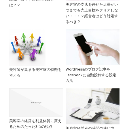
美容室の支店を任せた店長がい
は？？
つまでも売上目標をクリアしな
い・・！？経営者はどう対処す
るべき？
WordPressのブログ記事を
美容師が集まる美容室の特徴を
Facebookに自動投稿する設定
考える
方法
美容室の経営を利益体質に変え
るためのたった3つの視点
美容室経営者の時間の使い方。