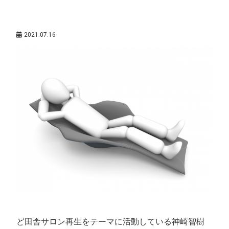
神嵜智樹（サポート講師）
,
経営者の働き方
,
美容師が集まる
2021.07.16
ど田舎サロン再生をテーマに活動している神崎智樹