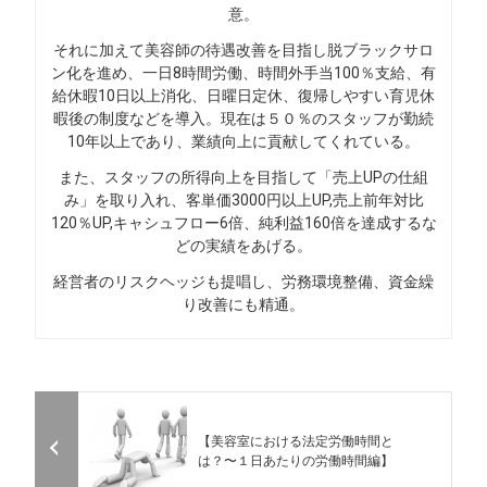
意。
それに加えて美容師の待遇改善を目指し脱ブラックサロ
ン化を進め、一日8時間労働、時間外手当100％支給、有
給休暇10日以上消化、日曜日定休、復帰しやすい育児休
暇後の制度などを導入。現在は５０％のスタッフが勤続
10年以上であり、業績向上に貢献してくれている。
また、スタッフの所得向上を目指して「売上UPの仕組
み」を取り入れ、客単価3000円以上UP,売上前年対比
120％UP,キャシュフロー6倍、純利益160倍を達成するな
どの実績をあげる。
経営者のリスクヘッジも提唱し、労務環境整備、資金繰
り改善にも精通。
【美容室における法定労働時間と
は？〜１日あたりの労働時間編】