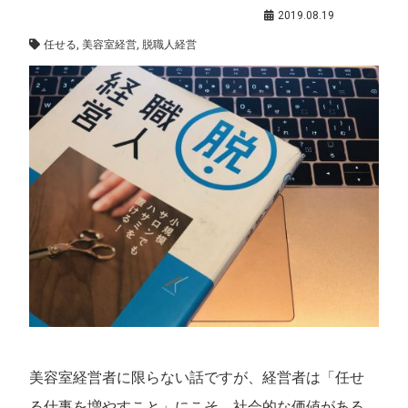
経営者の働き方
,
鈴木和敏（アカデミー代表）
2019.08.19
任せる
,
美容室経営
,
脱職人経営
美容室経営者に限らない話ですが、経営者は「任せ
る仕事を増やすこと」にこそ、社会的な価値がある