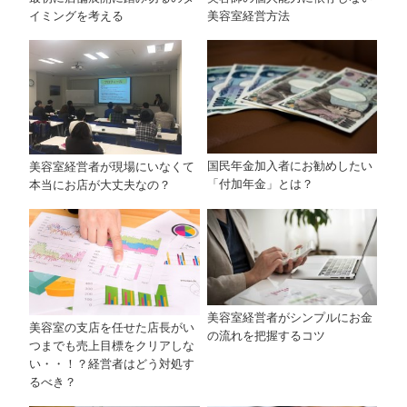
美容室経営方法
イミングを考える
国民年金加入者にお勧めしたい
美容室経営者が現場にいなくて
「付加年金」とは？
本当にお店が大丈夫なの？
美容室経営者がシンプルにお金
美容室の支店を任せた店長がい
の流れを把握するコツ
つまでも売上目標をクリアしな
い・・！？経営者はどう対処す
るべき？