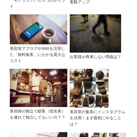
『モデリング』の３つのポイン
客数アップ
ト
美容室でブログやSNSを活用し
た「無料集客」にかかる莫大な
お客様が再来しない理由は？
コスト
美容師の独立で顧客（指名客）
美容室の集客にインスタグラム
を連れて独立してもいいの？？
を活用！まず最初にやること
は？