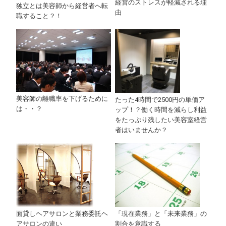
経営のストレスが軽減される理
独立とは美容師から経営者へ転
由
職すること？！
美容師の離職率を下げるために
たった4時間で2500円の単価ア
は・・？
ップ！？働く時間を減らし利益
をたっぷり残したい美容室経営
者はいませんか？
面貸しヘアサロンと業務委託ヘ
「現在業務」と「未来業務」の
アサロンの違い
割合を意識する