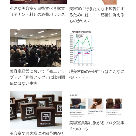
小さな美容室が目指すべき家賃
美容室に行きたくなる広告にす
（テナント料）の経費バランス
るためには・・・感情に訴える
ものがいい
美容室経営において「売上アッ
理美容師の平均年収はこんなに
プ」と「利益アップ」は比例関
低い・・・
係にはない事実
美容室集客に繋がるブログ記事
３つのコツ
美容室でお客様に次回予約がと