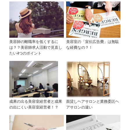
美容師の離職率を低くするに
美容室の「宣伝広告費」は無駄
は？？美容師求人活動で見直し
な経費なの？！
たい4つのポイント
面貸しヘアサロンと業務委託ヘ
成果の出る美容室経営者と成果
アサロンの違い
の出にくい美容室経営者！？