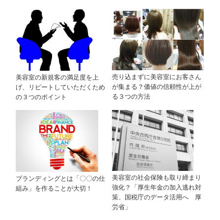
売り込まずに美容室にお客さん
美容室の新規客の満足度を上
が集まる？価値の信頼性が上が
げ、リピートしていただくため
る３つの方法
の３つのポイント
美容室の社会保険も取り締まり
ブランディングとは「〇〇の仕
強化？「厚生年金の加入逃れ対
組み」を作ることが大切！
策、国税庁のデータ活用へ 厚
労省」