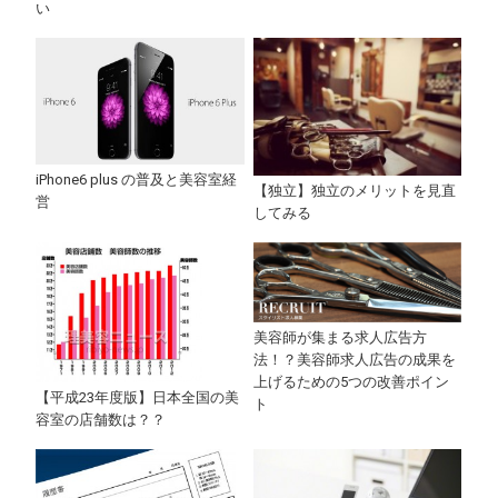
い
iPhone6 plus の普及と美容室経
【独立】独立のメリットを見直
営
してみる
美容師が集まる求人広告方
法！？美容師求人広告の成果を
上げるための5つの改善ポイン
【平成23年度版】日本全国の美
ト
容室の店舗数は？？