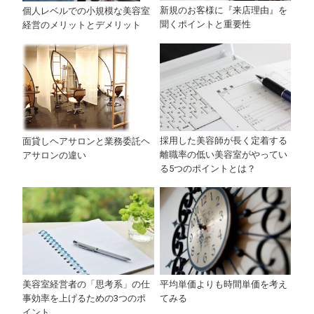
新規のお客様に『来店理由』を
個人レベルでの小規模な美容室
聞くポイントと重要性
経営のメリットとデメリット
採用した美容師が長く定着する
面貸しヘアサロンと業務委託ヘ
離職率の低い美容室がやってい
アサロンの違い
る5つのポイントとは？
平均単価よりも時間単価を考え
美容室経営者の「思考系」の仕
てみる
事効率を上げるための3つのポ
イント