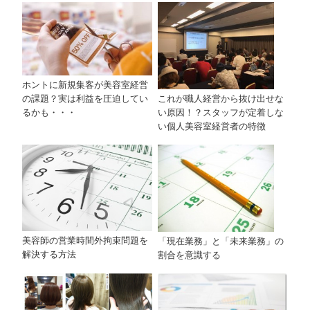
ホントに新規集客が美容室経営
の課題？実は利益を圧迫してい
これが職人経営から抜け出せな
るかも・・・
い原因！？スタッフが定着しな
い個人美容室経営者の特徴
美容師の営業時間外拘束問題を
「現在業務」と「未来業務」の
解決する方法
割合を意識する