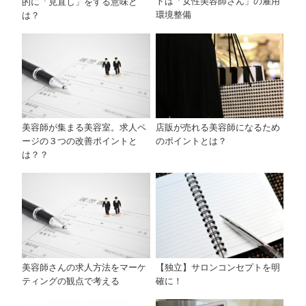
トは「女性美容師さん」の雇用
的に「見直し」をする意味と
環境整備
は？
美容師が集まる美容室。求人ペ
店販が売れる美容師になるため
ージの３つの改善ポイントと
のポイントとは？
は？？
美容師さんの求人方法をマーケ
【独立】サロンコンセプトを明
ティングの観点で考える
確に！