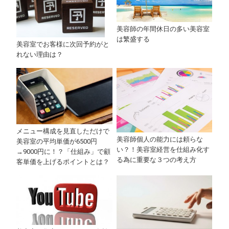
美容師の年間休日の多い美容室
は繁盛する
美容室でお客様に次回予約がと
れない理由は？
メニュー構成を見直しただけで
美容師個人の能力には頼らな
美容室の平均単価が6500円
い？！美容室経営を仕組み化す
→9000円に！？「仕組み」で顧
る為に重要な３つの考え方
客単価を上げるポイントとは？