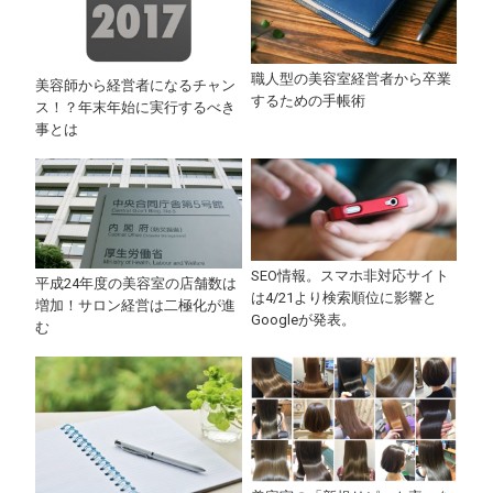
職人型の美容室経営者から卒業
美容師から経営者になるチャン
するための手帳術
ス！？年末年始に実行するべき
事とは
SEO情報。スマホ非対応サイト
平成24年度の美容室の店舗数は
は4/21より検索順位に影響と
増加！サロン経営は二極化が進
Googleが発表。
む