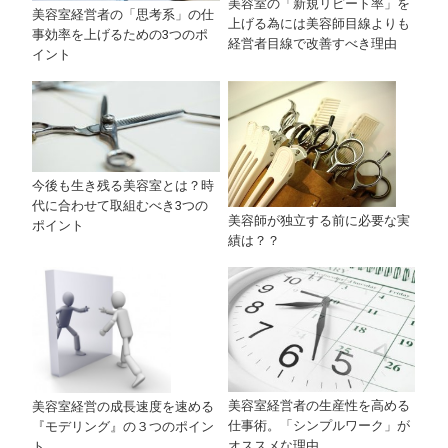
美容室の「新規リピート率」を
美容室経営者の「思考系」の仕
上げる為には美容師目線よりも
事効率を上げるための3つのポ
経営者目線で改善すべき理由
イント
今後も生き残る美容室とは？時
代に合わせて取組むべき3つの
美容師が独立する前に必要な実
ポイント
績は？？
美容室経営者の生産性を高める
美容室経営の成長速度を速める
仕事術。「シンプルワーク」が
『モデリング』の３つのポイン
オススメな理由。
ト