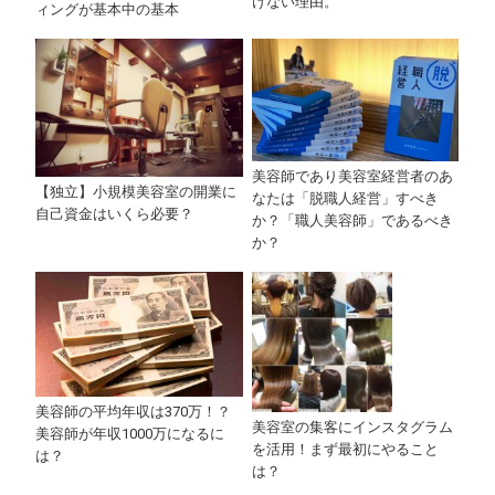
けない理由。
ィングが基本中の基本
美容師であり美容室経営者のあ
【独立】小規模美容室の開業に
なたは「脱職人経営」すべき
自己資金はいくら必要？
か？「職人美容師」であるべき
か？
美容師の平均年収は370万！？
美容室の集客にインスタグラム
美容師が年収1000万になるに
を活用！まず最初にやること
は？
は？