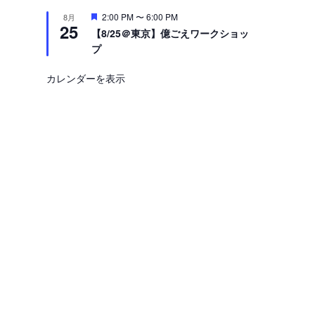
注
2:00 PM
〜
6:00 PM
8月
25
目
【8/25＠東京】億ごえワークショッ
プ
カレンダーを表示