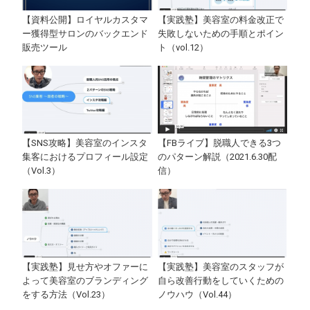
【資料公開】ロイヤルカスタマ
【実践塾】美容室の料金改正で
ー獲得型サロンのバックエンド
失敗しないための手順とポイン
販売ツール
ト（vol.12）
【SNS攻略】美容室のインスタ
【FBライブ】脱職人できる3つ
集客におけるプロフィール設定
のパターン解説（2021.6.30配
（Vol.3）
信）
【実践塾】見せ方やオファーに
【実践塾】美容室のスタッフが
よって美容室のブランディング
自ら改善行動をしていくための
をする方法（Vol.23）
ノウハウ（Vol.44）