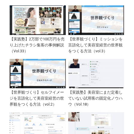
【実践塾】2万部で100万円を売
【世界観づくり】ミッションを
り上げたチラシ集客の事例解説
言語化して美容室経営の世界観
（Vol.33）
をつくる方法（vol.3）
【世界観づくり】セルフイメー
【実践塾】美容室にまだ定着し
ジを言語化して美容室経営の世
ていない試用客の固定化ノウハ
界観をつくる方法（vol.2）
ウ（Vol.18）