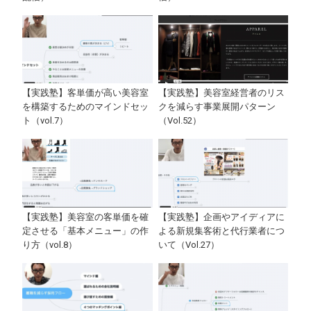
【実践塾】客単価が高い美容室
【実践塾】美容室経営者のリス
を構築するためのマインドセッ
クを減らす事業展開パターン
ト（vol.7）
（Vol.52）
【実践塾】美容室の客単価を確
【実践塾】企画やアイディアに
定させる「基本メニュー」の作
よる新規集客術と代行業者につ
り方（vol.8）
いて（Vol.27）