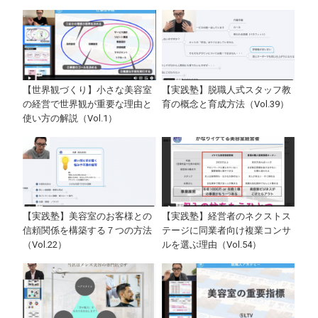
【世界観づくり】小さな美容室
【実践塾】脱職人式スタッフ教
の経営で世界観が重要な理由と
育の概念と育成方法（Vol.39）
使い方の解説（Vol.1）
【実践塾】美容室のお客様との
【実践塾】経営者のネクストス
信頼関係を構築する７つの方法
テージに同業者向け複業コンサ
（Vol.22）
ルを選ぶ理由（Vol.54）