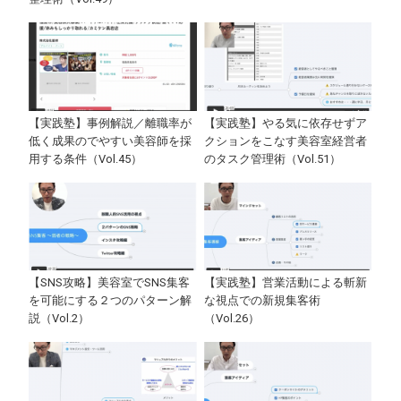
【実践塾】事例解説／離職率が
【実践塾】やる気に依存せずア
低く成果のでやすい美容師を採
クションをこなす美容室経営者
用する条件（Vol.45）
のタスク管理術（Vol.51）
【SNS攻略】美容室でSNS集客
【実践塾】営業活動による斬新
を可能にする２つのパターン解
な視点での新規集客術
説（Vol.2）
（Vol.26）