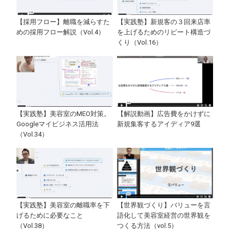
【採用フロー】離職を減らすた
【実践塾】新規客の３回来店率
めの採用フロー解説（Vol.4）
を上げるためのリピート構造づ
くり（Vol.16）
【実践塾】美容室のMEO対策。
【解説動画】広告費をかけずに
Googleマイビジネス活用法
新規集客するアイディア9選
（Vol.34）
【実践塾】美容室の離職率を下
【世界観づくり】バリューを言
げるために必要なこと
語化して美容室経営の世界観を
（Vol.38）
つくる方法（vol.5）