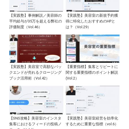
【実践塾】事例解説／美容師の
【実践塾】美容室の新規予約獲
平均給与が35万を超える弊社の
得に特化したおすすめのHPと
評価制度（Vol.46）
は？（Vol.29）
【実践塾】美容室で高額なバッ
【重要指標】集客とリピートに
クエンドが売れるクロージング
関する重要指標のポイント解説
ブック活用術（Vol.42）
(Vol.2）
【SNS攻略】美容室のインスタ
【実践塾】美容室経営を効率化
集客におけるフィードの投稿ノ
するために重要な指標（vol.6）