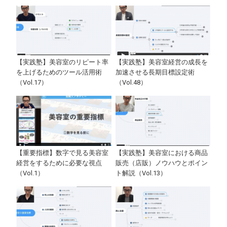
【実践塾】美容室のリピート率
【実践塾】美容室経営の成長を
を上げるためのツール活用術
加速させる長期目標設定術
（Vol.17）
（Vol.48）
【重要指標】数字で見る美容室
【実践塾】美容室における商品
経営をするために必要な視点
販売（店販）ノウハウとポイン
（Vol.1）
ト解説（Vol.13）