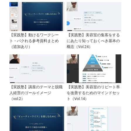
【実践塾】動けるワークシー
【実践塾】美容室の集客をする
ト・パクれる参考資料まとめ
にあたり知っておくべき基本の
（追加あり）
概念（Vol.24）
【実践塾】講座のテーマと脱職
【実践塾】美容室のリピート率
人経営のゴールイメージ
を改善するためのマインドセッ
（vol.2）
ト（Vol.14）