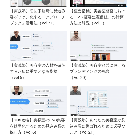
【実践塾】初回来店時に見込み
【重要指標】美容室経営におけ
客がファン化する「アプローチ
るLTV（顧客生涯価値）の計算
ブック」活用法（Vol.41）
方法と解説（Vol.5）
【実践塾】美容室の人材を確保
【実践塾】美容室経営における
するために重要となる指標
ブランディングの概念
（vol.5）
（Vol.20）
【SNS攻略】美容室のSNS集客
【実践塾】あなたの美容室が見
を効率化するための見込み客の
込み客に選ばれるために必要な
探し方（Vol.6）
こと（Vol.21）