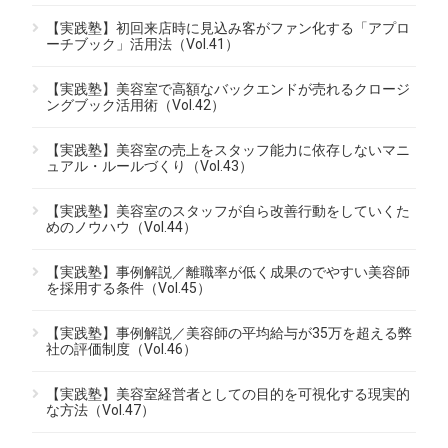
【実践塾】初回来店時に見込み客がファン化する「アプロ
ーチブック」活用法（Vol.41）
【実践塾】美容室で高額なバックエンドが売れるクロージ
ングブック活用術（Vol.42）
【実践塾】美容室の売上をスタッフ能力に依存しないマニ
ュアル・ルールづくり（Vol.43）
【実践塾】美容室のスタッフが自ら改善行動をしていくた
めのノウハウ（Vol.44）
【実践塾】事例解説／離職率が低く成果のでやすい美容師
を採用する条件（Vol.45）
【実践塾】事例解説／美容師の平均給与が35万を超える弊
社の評価制度（Vol.46）
【実践塾】美容室経営者としての目的を可視化する現実的
な方法（Vol.47）