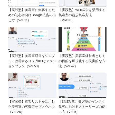
【実践塾】美容室に集客するた
【実践塾】WEB広告を活用する
めの初心者向けGoogle広告の出
美容室の新規集客方法
し方（Vol.31）
（Vol.30）
【実践塾】美容室経営をシンプ
【実践塾】美容室経営者として
ルに改善する３ヶ月KPIとアクシ
の目的を可視化する現実的な方
ョンプラン（Vol.50）
法（Vol.47）
【実践塾】顧客リストを活用し
【SNS攻略】美容室のインスタ
た美容室の客数アップノウハウ
集客におけるストーリーズの使
（Vol.25）
い方（Vol.5）