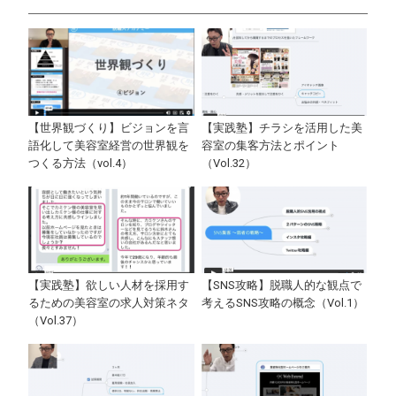
【世界観づくり】ビジョンを言
【実践塾】チラシを活用した美
語化して美容室経営の世界観を
容室の集客方法とポイント
つくる方法（vol.4）
（Vol.32）
【実践塾】欲しい人材を採用す
【SNS攻略】脱職人的な観点で
るための美容室の求人対策ネタ
考えるSNS攻略の概念（Vol.1）
（Vol.37）