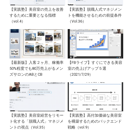
【実践塾】美容室の売上を改善
【実践塾】脱職人式マネジメン
するために重要となる指標
トを機能させるための前提条件
（vol.4）
（Vol.36）
【最新版】入客２ヶ月、稼働率
【FBライブ】すぐにできる美容
50%程度でも80万売上がるメン
室の売上げアップ５選
ズサロンのABとCB
（2021/7/29）
【実践塾】美容室経営をリモー
【実践塾】高付加価値な美容室
ト化する「脱職人式」マネジメ
を構築するためのバックエンド
ントの視点（Vol.35）
戦略（vol.9）