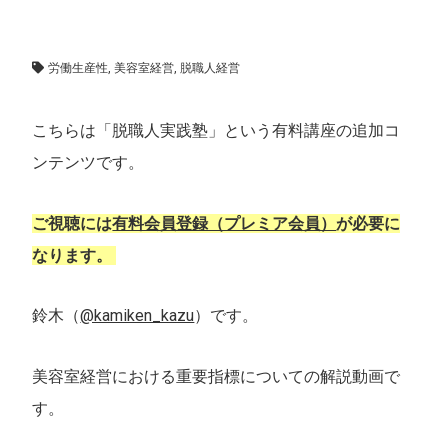
脱・職人実践塾
,
重要指標の攻略
労働生産性
,
美容室経営
,
脱職人経営
こちらは「脱職人実践塾」という有料講座の追加コ
ンテンツです。
ご視聴には
有料会員登録（プレミア会員）
が必要に
なります。
鈴木（
@kamiken_kazu
）です。
美容室経営における重要指標についての解説動画で
す。