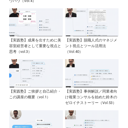
ウハウ（Vol.4）
【実践塾】成果を出すために美
【実践塾】脱職人式のマネジメ
容室経営者として重要な視点と
ント視点とツール活用法
思考（vol.3）
（Vol.40）
【実践塾】ご挨拶と自己紹介・
【実践塾】事例解説／同業者向
この講座の概要（vol.1）
け複業コンサルを始めた鈴木の
ゼロイチストーリー（Vol.53）