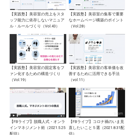
【実践塾】美容室の売上をスタ
【実践塾】美容室の集客で重要
ッフ能力に依存しないマニュア
なホームページ構築のポイント
ル・ルールづくり（Vol.43）
（Vol.28）
【実践塾】美容室の固定客をフ
【実践塾】美容室の客単価を改
ァン化するための構造づくり
善するために活用できる手法
（Vol.19）
（vol.11）
【FBライブ】脱職人式・オンラ
【FBライブ】コロナ禍のいま見
インマネジメント術（2021.5.25
直したいこと５選（2021.8.31配
配信）
信）