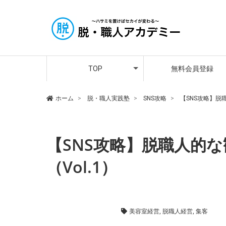
アカデミー講師紹介
メンバーさんの声
プレミア会員登録
TOP
無料会員登録
アカデミー講師紹介
メンバーさんの声
プレミア会員登録
ホーム
脱・職人実践塾
SNS攻略
【SNS攻略】脱
【SNS攻略】脱職人的な
（Vol.1）
SNS攻略
,
脱・職人実践塾
美容室経営
,
脱職人経営
,
集客