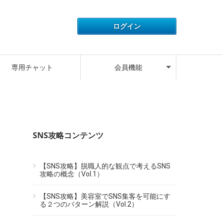
アカウント情報
ライセンス情報
ご利用履歴
よくある質問
サポートデスク
キャンペーン
ログアウト
専用チャット
会員機能
アカウント情報
ライセンス情報
ご利用履歴
よくある質問
サポートデスク
キャンペーン
ログアウト
SNS攻略コンテンツ
【SNS攻略】脱職人的な観点で考えるSNS
攻略の概念（Vol.1）
【SNS攻略】美容室でSNS集客を可能にす
る２つのパターン解説（Vol.2）