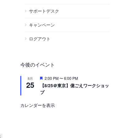
サポートデスク
キャンペーン
ログアウト
今後のイベント
注
2:00 PM
〜
6:00 PM
8月
25
目
【8/25＠東京】億ごえワークショッ
プ
カレンダーを表示