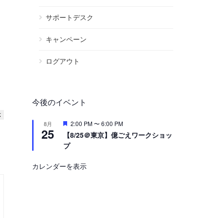
サポートデスク
キャンペーン
ログアウト
今後のイベント
注
2:00 PM
〜
6:00 PM
8月
25
目
【8/25＠東京】億ごえワークショッ
プ
カレンダーを表示