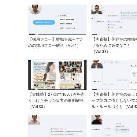
【採用フロー】離職を減らすた
【実践塾】美容室の離職
めの採用フロー解説（Vol.1）
げるために必要なこと
（Vol.38）
【実践塾】2万部で100万円を売
【実践塾】美容室の売上
り上げたチラシ集客の事例解説
ッフ能力に依存しないマ
（Vol.33）
ル・ルールづくり（Vol.4