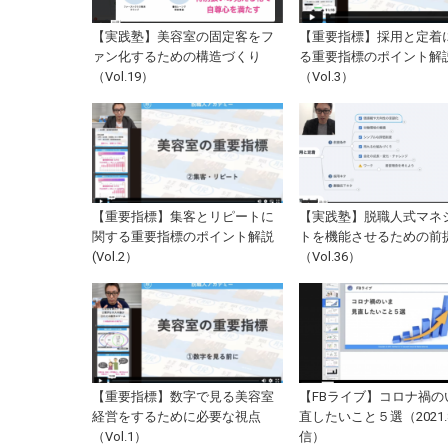
【実践塾】美容室の固定客をフ
【重要指標】採用と定着
ァン化するための構造づくり
る重要指標のポイント解
（Vol.19）
（Vol.3）
【重要指標】集客とリピートに
【実践塾】脱職人式マネ
関する重要指標のポイント解説
トを機能させるための前
(Vol.2）
（Vol.36）
【重要指標】数字で見る美容室
【FBライブ】コロナ禍の
経営をするために必要な視点
直したいこと５選（2021.8
（Vol.1）
信）