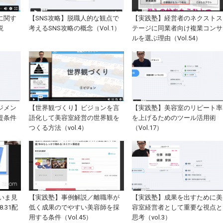
に関す
【SNS攻略】脱職人的な観点で
【実践塾】経営者のネクストス
説
考えるSNS攻略の概念（Vol.1）
テージに同業者向け複業コンサ
ルを選ぶ理由（Vol.54）
ジメン
【世界観づくり】ビジョンを言
【実践塾】美容室のリピート率
提条件
語化して美容室経営の世界観を
を上げるためのツール活用術
つくる方法（vol.4）
（Vol.17）
いま見
【実践塾】事例解説／離職率が
【実践塾】成果を出すために美
.31配
低く成果のでやすい美容師を採
容室経営者として重要な視点と
用する条件（Vol.45）
思考（vol.3）