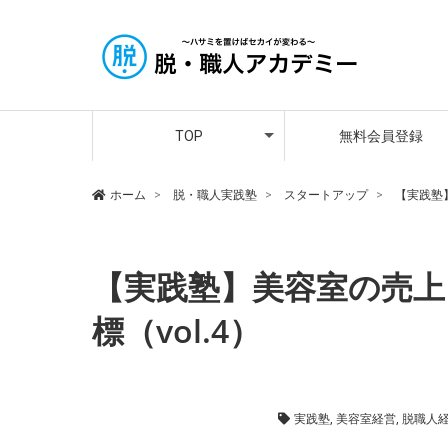
アカデミー講師紹介
メンバーさんの声
プレミア会員登録
TOP
無料会員登録
アカデミー講師紹介
メンバーさんの声
プレミア会員登録
ホーム
脱・職人実践塾
スタートアップ
【実践塾
【実践塾】美容室の売
標（vol.4）
スタートアップ
,
脱・職人実践塾
実践塾
,
美容室経営
,
脱職人