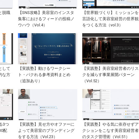
と脱職
【SNS攻略】美容室のインスタ
【世界観づくり】ミッションを
集客におけるフィードの投稿ノ
言語化して美容室経営の世界観
ウハウ（Vol.4）
をつくる方法（vol.3）
として
【実践塾】動けるワークシー
【実践塾】美容室経営者のリス
的な方
ト・パクれる参考資料まとめ
クを減らす事業展開パターン
（追加あり）
（Vol.52）
る3つ
【実践塾】見せ方やオファーに
【実践塾】やる気に依存せずア
30配
よって美容室のブランディング
クションをこなす美容室経営者
をする方法（Vol.23）
のタスク管理術（Vol.51）