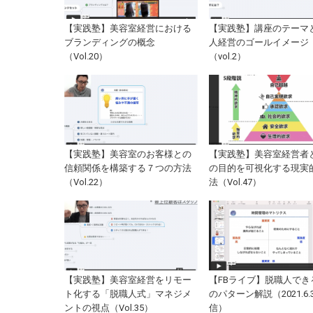
【実践塾】美容室経営における
【実践塾】講座のテーマ
ブランディングの概念
人経営のゴールイメージ
（Vol.20）
（vol.2）
【実践塾】美容室のお客様との
【実践塾】美容室経営者
信頼関係を構築する７つの方法
の目的を可視化する現実
（Vol.22）
法（Vol.47）
【実践塾】美容室経営をリモー
【FBライブ】脱職人でき
ト化する「脱職人式」マネジメ
のパターン解説（2021.6.
ントの視点（Vol.35）
信）