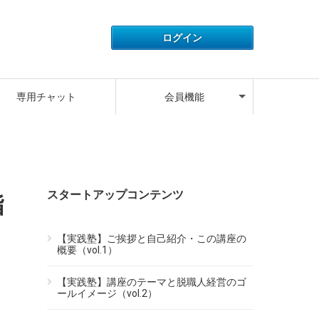
アカウント情報
ライセンス情報
ご利用履歴
よくある質問
サポートデスク
キャンペーン
ログアウト
専用チャット
会員機能
アカウント情報
ライセンス情報
ご利用履歴
よくある質問
サポートデスク
キャンペーン
ログアウト
スタートアップコンテンツ
指
【実践塾】ご挨拶と自己紹介・この講座の
概要（vol.1）
【実践塾】講座のテーマと脱職人経営のゴ
ールイメージ（vol.2）