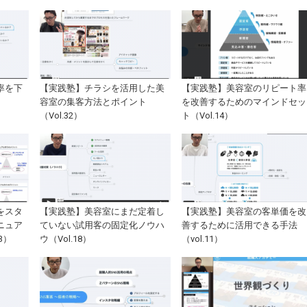
率を下
【実践塾】チラシを活用した美
【実践塾】美容室のリピート率
容室の集客方法とポイント
を改善するためのマインドセッ
（Vol.32）
ト（Vol.14）
をスタ
【実践塾】美容室にまだ定着し
【実践塾】美容室の客単価を改
ニュア
ていない試用客の固定化ノウハ
善するために活用できる手法
3）
ウ（Vol.18）
（vol.11）