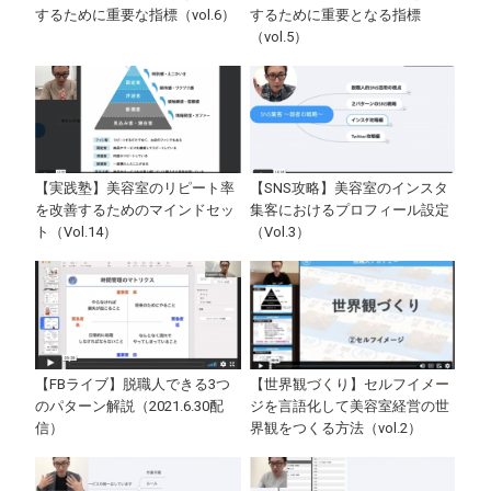
するために重要な指標（vol.6）
するために重要となる指標
（vol.5）
【実践塾】美容室のリピート率
【SNS攻略】美容室のインスタ
を改善するためのマインドセッ
集客におけるプロフィール設定
ト（Vol.14）
（Vol.3）
【FBライブ】脱職人できる3つ
【世界観づくり】セルフイメー
のパターン解説（2021.6.30配
ジを言語化して美容室経営の世
信）
界観をつくる方法（vol.2）