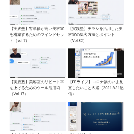
【実践塾】客単価が高い美容室
【実践塾】チラシを活用した美
を構築するためのマインドセッ
容室の集客方法とポイント
ト（vol.7）
（Vol.32）
【実践塾】美容室のリピート率
【FBライブ】コロナ禍のいま見
を上げるためのツール活用術
直したいこと５選（2021.8.31配
（Vol.17）
信）