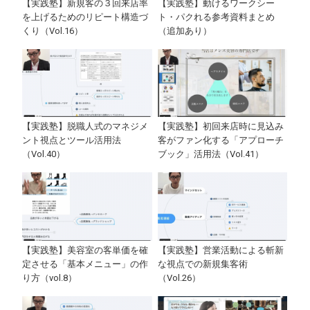
【実践塾】新規客の３回来店率
【実践塾】動けるワークシー
を上げるためのリピート構造づ
ト・パクれる参考資料まとめ
くり（Vol.16）
（追加あり）
【実践塾】脱職人式のマネジメ
【実践塾】初回来店時に見込み
ント視点とツール活用法
客がファン化する「アプローチ
（Vol.40）
ブック」活用法（Vol.41）
【実践塾】美容室の客単価を確
【実践塾】営業活動による斬新
定させる「基本メニュー」の作
な視点での新規集客術
り方（vol.8）
（Vol.26）