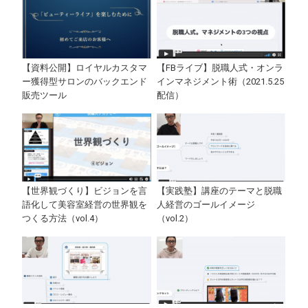
【資料公開】ロイヤルカスタマ
【FBライブ】脱職人式・オンラ
ー獲得型サロンのバックエンド
インマネジメント術（2021.5.25
販売ツール
配信）
【世界観づくり】ビジョンを言
【実践塾】講座のテーマと脱職
語化して美容室経営の世界観を
人経営のゴールイメージ
つくる方法（vol.4）
（vol.2）