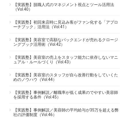
【実践塾】脱職人式のマネジメント視点とツール活用法
（Vol.40）
【実践塾】初回来店時に見込み客がファン化する「アプロ
ーチブック」活用法（Vol.41）
【実践塾】美容室で高額なバックエンドが売れるクロージ
ングブック活用術（Vol.42）
【実践塾】美容室の売上をスタッフ能力に依存しないマニ
ュアル・ルールづくり（Vol.43）
【実践塾】美容室のスタッフが自ら改善行動をしていくた
めのノウハウ（Vol.44）
【実践塾】事例解説／離職率が低く成果のでやすい美容師
を採用する条件（Vol.45）
【実践塾】事例解説／美容師の平均給与が35万を超える弊
社の評価制度（Vol.46）