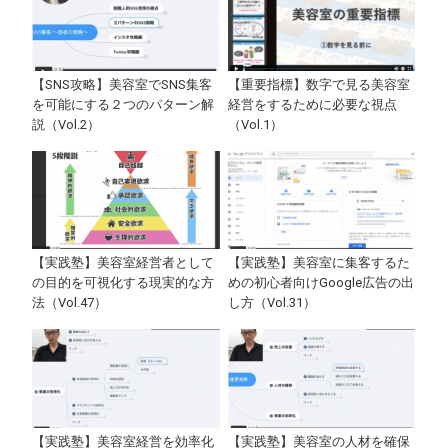
【SNS攻略】美容室でSNS集客
【重要指標】数字で見る美容室
を可能にする２つのパターン解
経営をするために必要な視点
説（Vol.2）
（Vol.1）
【実践塾】美容室経営者として
【実践塾】美容室に集客するた
の目的を可視化する現実的な方
めの初心者向けGoogle広告の出
法（Vol.47）
し方（Vol.31）
【実践塾】美容室経営を効率化
【実践塾】美容室の人材を確保