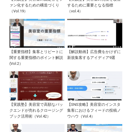
ァン化するための構造づくり
するために重要となる指標
（Vol.19）
（vol.4）
【重要指標】集客とリピートに
【解説動画】広告費をかけずに
関する重要指標のポイント解説
新規集客するアイディア9選
(Vol.2）
【実践塾】美容室で高額なバッ
【SNS攻略】美容室のインスタ
クエンドが売れるクロージング
集客におけるフィードの投稿ノ
ブック活用術（Vol.42）
ウハウ（Vol.4）