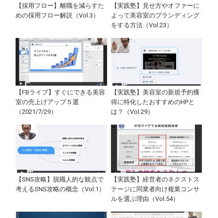
【採用フロー】離職を減らすた
【実践塾】見せ方やオファーに
めの採用フロー解説（Vol.3）
よって美容室のブランディング
をする方法（Vol.23）
【FBライブ】すぐにできる美容
【実践塾】美容室の新規予約獲
室の売上げアップ５選
得に特化したおすすめのHPと
（2021/7/29）
は？（Vol.29）
【SNS攻略】脱職人的な観点で
【実践塾】経営者のネクストス
考えるSNS攻略の概念（Vol.1）
テージに同業者向け複業コンサ
ルを選ぶ理由（Vol.54）