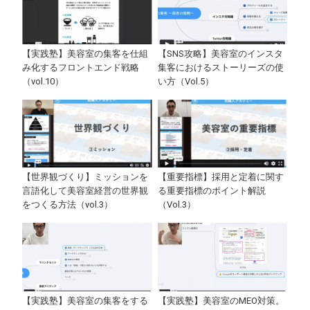
【実践塾】美容室の集客を仕組
【SNS攻略】美容室のインスタ
み化するフロントエンド戦略
集客におけるストーリーズの使
（vol.10）
い方（Vol.5）
【世界観づくり】ミッションを
【重要指標】採用と定着に関す
言語化して美容室経営の世界観
る重要指標のポイント解説
をつくる方法（vol.3）
（Vol.3）
【実践塾】美容室の集客をする
【実践塾】美容室のMEO対策。