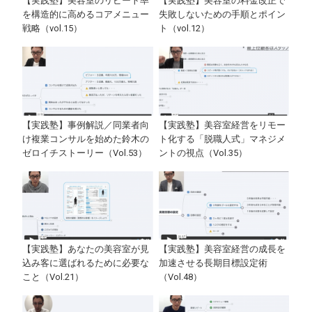
【実践塾】美容室のリピート率
【実践塾】美容室の料金改正で
を構造的に高めるコアメニュー
失敗しないための手順とポイン
戦略（vol.15）
ト（vol.12）
【実践塾】事例解説／同業者向
【実践塾】美容室経営をリモー
け複業コンサルを始めた鈴木の
ト化する「脱職人式」マネジメ
ゼロイチストーリー（Vol.53）
ントの視点（Vol.35）
【実践塾】あなたの美容室が見
【実践塾】美容室経営の成長を
込み客に選ばれるために必要な
加速させる長期目標設定術
こと（Vol.21）
（Vol.48）