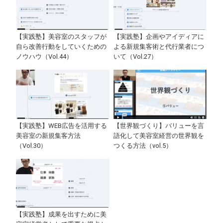
【実践塾】美容室のスタッフが
【実践塾】企画やアイディアに
自ら改善行動をしていくための
よる新規集客術と代行業者につ
ノウハウ（Vol.44）
いて（Vol.27）
【実践塾】WEB広告を活用する
【世界観づくり】バリューを言
美容室の新規集客方法
語化して美容室経営の世界観を
（Vol.30）
つくる方法（vol.5）
【実践塾】成果を出すために美