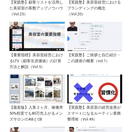
【実践塾】顧客リストを活用し
【実践塾】美容室経営における
た美容室の客数アップノウハウ
ブランディングの概念
（Vol.25）
（Vol.20）
【重要指標】美容室経営におけ
【実践塾】ご挨拶と自己紹介・
るLTV（顧客生涯価値）の計算
この講座の概要（vol.1）
方法と解説（Vol.5）
【最新版】入客２ヶ月、稼働率
【実践塾】美容室の経営改善が
50%程度でも80万売上がるメン
スマートになるルーティン業務
ズサロンのABとCB
整理術（Vol.49）