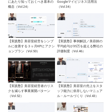
にあたり知っておくべき基本の
Googleマイビジネス活用法
概念（Vol.24）
（Vol.34）
【実践塾】美容室経営をシンプ
【実践塾】事例解説／美容師の
ルに改善する３ヶ月KPIとアクシ
平均給与が35万を超える弊社の
ョンプラン（Vol.50）
評価制度（Vol.46）
【実践塾】美容室経営者のリス
【実践塾】美容室の売上をスタ
クを減らす事業展開パターン
ッフ能力に依存しないマニュア
（Vol.52）
ル・ルールづくり（Vol.43）