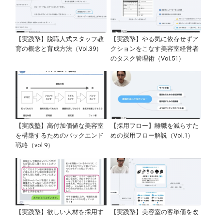
【実践塾】脱職人式スタッフ教
【実践塾】やる気に依存せずア
育の概念と育成方法（Vol.39）
クションをこなす美容室経営者
のタスク管理術（Vol.51）
【実践塾】高付加価値な美容室
【採用フロー】離職を減らすた
を構築するためのバックエンド
めの採用フロー解説（Vol.1）
戦略（vol.9）
【実践塾】欲しい人材を採用す
【実践塾】美容室の客単価を改