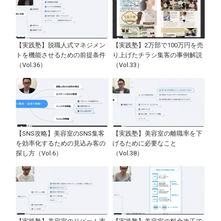
【実践塾】脱職人式マネジメン
【実践塾】2万部で100万円を売
トを機能させるための前提条件
り上げたチラシ集客の事例解説
（Vol.36）
（Vol.33）
【SNS攻略】美容室のSNS集客
【実践塾】美容室の離職率を下
を効率化するための見込み客の
げるために必要なこと
探し方（Vol.6）
（Vol.38）