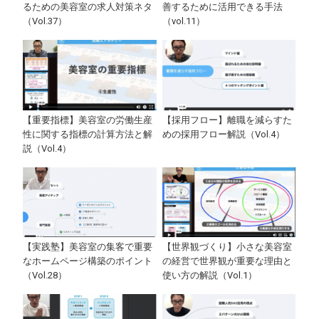
るための美容室の求人対策ネタ
善するために活用できる手法
（Vol.37）
（vol.11）
【重要指標】美容室の労働生産
【採用フロー】離職を減らすた
性に関する指標の計算方法と解
めの採用フロー解説（Vol.4）
説（Vol.4）
【実践塾】美容室の集客で重要
【世界観づくり】小さな美容室
なホームページ構築のポイント
の経営で世界観が重要な理由と
（Vol.28）
使い方の解説（Vol.1）