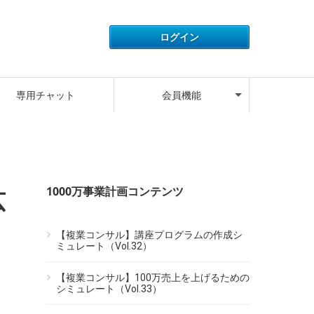
アカウント情報
ライセンス情報
ご利用履歴
よくある質問
サポートデスク
キャンペーン
ログアウト
専用チャット
会員機能
アカウント情報
ライセンス情報
ご利用履歴
よくある質問
サポートデスク
キャンペーン
ログアウト
1000万事業計画コンテンツ
広
【複業コンサル】講座プログラムの作成シ
ミュレート（Vol.32）
【複業コンサル】100万売上を上げるための
シミュレート（Vol.33）