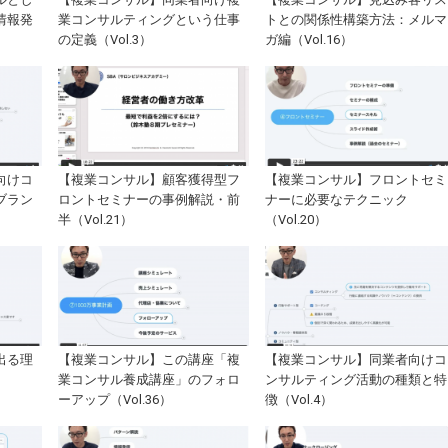
情報発
業コンサルティングという仕事
トとの関係性構築方法：メルマ
の定義（Vol.3）
ガ編（Vol.16）
向けコ
【複業コンサル】顧客獲得型フ
【複業コンサル】フロントセミ
ブラン
ロントセミナーの事例解説・前
ナーに必要なテクニック
半（Vol.21）
（Vol.20）
出る理
【複業コンサル】この講座「複
【複業コンサル】同業者向けコ
業コンサル養成講座」のフォロ
ンサルティング活動の種類と特
ーアップ（Vol.36）
徴（Vol.4）