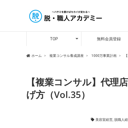
アカデミー講師紹介
メンバーさんの声
プレミア会員登録
TOP
無料会員登録
アカデミー講師紹介
メンバーさんの声
プレミア会員登録
ホーム
複業コンサル養成講座
1000万事業計画
【
【複業コンサル】代理
げ方（Vol.35）
1000万事業計画
,
複業コンサル養成講座
美容室経営
,
脱職人経