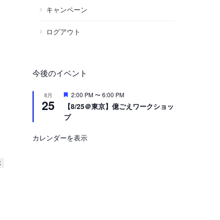
キャンペーン
ログアウト
今後のイベント
注
2:00 PM
〜
6:00 PM
8月
25
目
【8/25＠東京】億ごえワークショッ
プ
カレンダーを表示