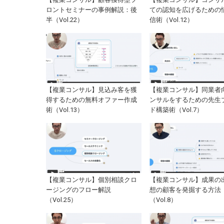
ロントセミナーの事例解説：後
ての認知を広げるための
半（Vol.22）
信術（Vol.12）
【複業コンサル】見込み客を獲
【複業コンサル】同業者
得するための無料オファー作成
ンサルをするための先生
術（Vol.13）
ド構築術（Vol.7）
【複業コンサル】個別相談クロ
【複業コンサル】成果の
ージングのフロー解説
想の顧客を発掘する方法
（Vol.25）
（Vol.8）