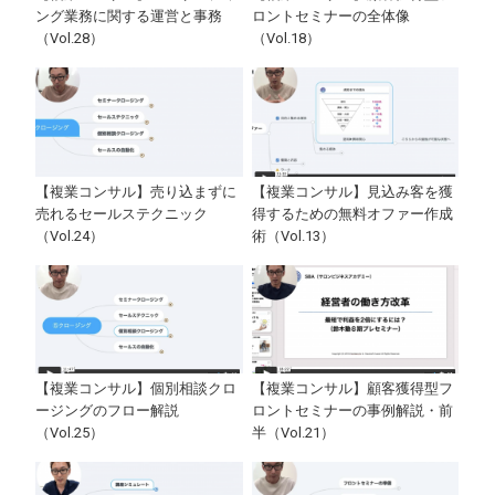
ング業務に関する運営と事務
ロントセミナーの全体像
（Vol.28）
（Vol.18）
【複業コンサル】売り込まずに
【複業コンサル】見込み客を獲
売れるセールステクニック
得するための無料オファー作成
（Vol.24）
術（Vol.13）
【複業コンサル】個別相談クロ
【複業コンサル】顧客獲得型フ
ージングのフロー解説
ロントセミナーの事例解説・前
（Vol.25）
半（Vol.21）