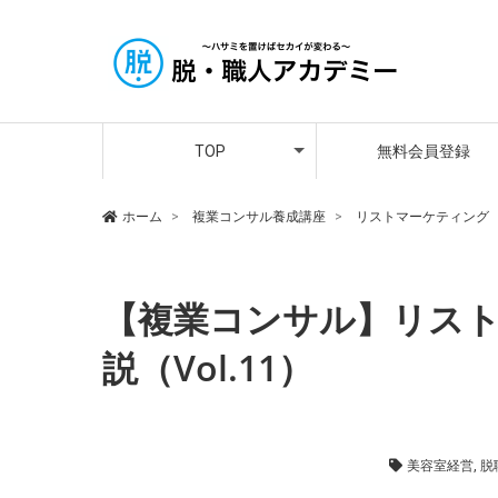
アカデミー講師紹介
メンバーさんの声
プレミア会員登録
TOP
無料会員登録
アカデミー講師紹介
メンバーさんの声
プレミア会員登録
ホーム
複業コンサル養成講座
リストマーケティング
【複業コンサル】リス
説（Vol.11）
リストマーケティング
,
複業コンサル養成講座
美容室経営
,
脱