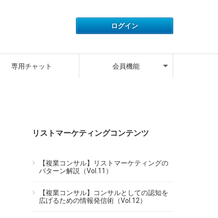
アカウント情報
ライセンス情報
ご利用履歴
よくある質問
サポートデスク
キャンペーン
ログアウト
専用チャット
会員機能
アカウント情報
ライセンス情報
ご利用履歴
よくある質問
サポートデスク
キャンペーン
ログアウト
リストマーケティングコンテンツ
【複業コンサル】リストマーケティングの
パターン解説（Vol.11）
【複業コンサル】コンサルとしての認知を
広げるための情報発信術（Vol.12）