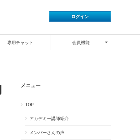
アカウント情報
ライセンス情報
ご利用履歴
よくある質問
サポートデスク
キャンペーン
ログアウト
専用チャット
会員機能
アカウント情報
ライセンス情報
ご利用履歴
よくある質問
サポートデスク
キャンペーン
ログアウト
メニュー
岡
TOP
アカデミー講師紹介
メンバーさんの声