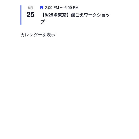
注
2:00 PM
〜
6:00 PM
8月
25
目
【8/25＠東京】億ごえワークショッ
プ
カレンダーを表示