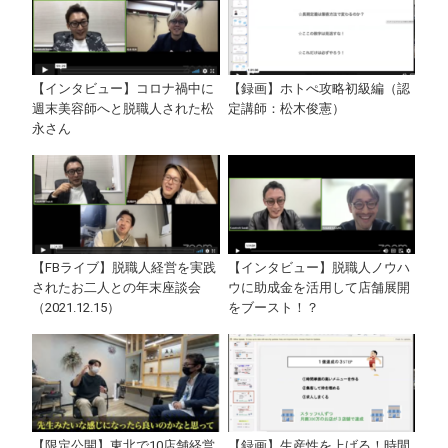
【インタビュー】コロナ禍中に
【録画】ホトぺ攻略初級編（認
週末美容師へと脱職人された松
定講師：松木俊憲）
永さん
【FBライブ】脱職人経営を実践
【インタビュー】脱職人ノウハ
されたお二人との年末座談会
ウに助成金を活用して店舗展開
（2021.12.15）
をブースト！？
【限定公開】東北で10店舗経営
【録画】生産性を上げる！時間