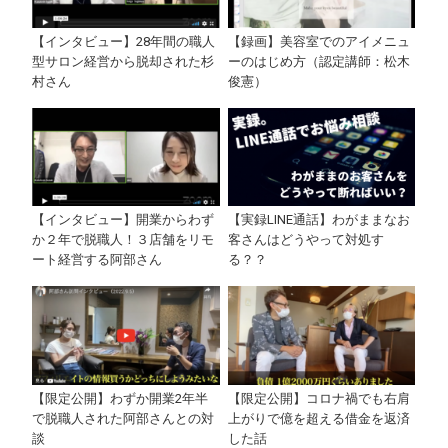
【インタビュー】28年間の職人
【録画】美容室でのアイメニュ
型サロン経営から脱却された杉
ーのはじめ方（認定講師：松木
村さん
俊憲）
【インタビュー】開業からわず
【実録LINE通話】わがままなお
か２年で脱職人！３店舗をリモ
客さんはどうやって対処す
ート経営する阿部さん
る？？
【限定公開】わずか開業2年半
【限定公開】コロナ禍でも右肩
で脱職人された阿部さんとの対
上がりで億を超える借金を返済
談
した話