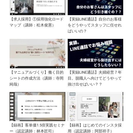
【求人採用】①採用強化ロード
【実録LINE通話】自分のお客様
マップ（講師：松木俊憲）
をどうやってスタッフに任せれ
ばいいの？
【マニュアルづくり】働く目的
【実録LINE通話】夫婦経営７年
シートの作成方法（講師：寺岡
目。脱職人へ向けてどうやって
純哉）
抜け出せばいい？？
【録画】客単価1.5倍実践セミナ
【録画】はじめてのインスタ採
ー（認定講師：林本匠司）
用（認定講師：阿部祥子）