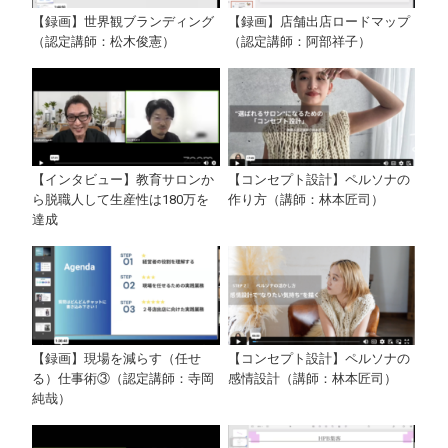
【録画】世界観ブランディング
【録画】店舗出店ロードマップ
（認定講師：松木俊憲）
（認定講師：阿部祥子）
【インタビュー】教育サロンか
【コンセプト設計】ペルソナの
ら脱職人して生産性は180万を
作り方（講師：林本匠司）
達成
【録画】現場を減らす（任せ
【コンセプト設計】ペルソナの
る）仕事術③（認定講師：寺岡
感情設計（講師：林本匠司）
純哉）