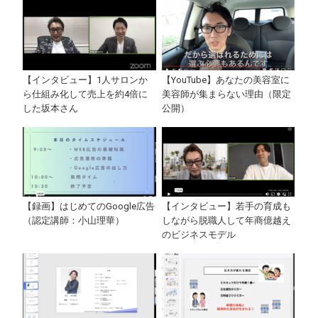
【インタビュー】1人サロンか
【YouTube】あなたの美容室に
ら仕組み化して売上を約4倍に
美容師が集まらない理由（限定
した坂本さん
公開）
【録画】はじめてのGoogle広告
【インタビュー】若手の育成も
（認定講師：小山理華）
しながら脱職人して年商億越え
のビジネスモデル