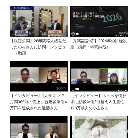
【限定公開】28年間職人経営だ
【戦略設計②】2026年の目標設
った杉村さんに訪問インタビュ
定（講師：寺岡純哉）
ー（動画）
【インタビュー】1人サロンで
【インタビュー】ホトぺを使わ
月間389万の売上。新規客単価4
ずに顧客単価2万越え＆生産性
万円を達成された近藤さん
120万越えの小山さん