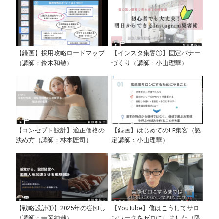
【録画】採用攻略ロードマップ
【インスタ集客①】固定バナー
（講師：鈴木和敏）
づくり（講師：小山理華）
【コンセプト設計】適正価格の
【録画】はじめてのLP集客（認
決め方（講師：林本匠司）
定講師：小山理華）
【戦略設計①】2025年の棚卸し
【YouTube】僕はこうしてサロ
（講師：寺岡純哉）
ンワークをゼロにしました（限