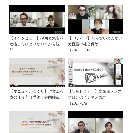
【インタビュー】採用と集客を
【FBライブ】知らないとまずい
攻略してひとりサロンから脱
美容室の社会保険
却！
（2021.11.30）
【マニュアルづくり】作業工程
【仙台セミナー】高単価メンズ
表の作り方（講師：寺岡純哉）
サロンのビジネス設計
（2021/3/8）