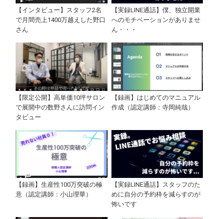
【インタビュー】スタッフ2名
【実録LINE通話】僕、独立開業
で月間売上1400万越えした野口
へのモチベーションがありませ
さん
ん・・・
【限定公開】高単価10坪サロン
【録画】はじめてのマニュアル
で展開中の数野さんに訪問イン
作成（認定講師：寺岡純哉）
タビュー
【録画】生産性100万突破の極
【実録LINE通話】スタッフのた
意（認定講師：小山理華）
めに自分の予約枠を減らすのが
怖いです