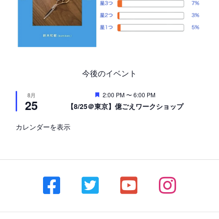
今後のイベント
注
2:00 PM
〜
6:00 PM
8月
25
目
【8/25＠東京】億ごえワークショップ
カレンダーを表示