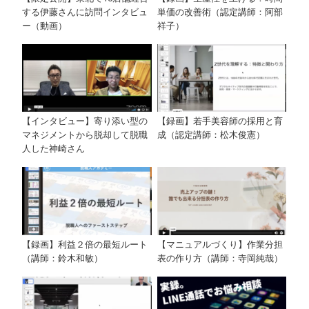
する伊藤さんに訪問インタビュ
単価の改善術（認定講師：阿部
ー（動画）
祥子）
【インタビュー】寄り添い型の
【録画】若手美容師の採用と育
マネジメントから脱却して脱職
成（認定講師：松木俊憲）
人した神崎さん
【録画】利益２倍の最短ルート
【マニュアルづくり】作業分担
（講師：鈴木和敏）
表の作り方（講師：寺岡純哉）