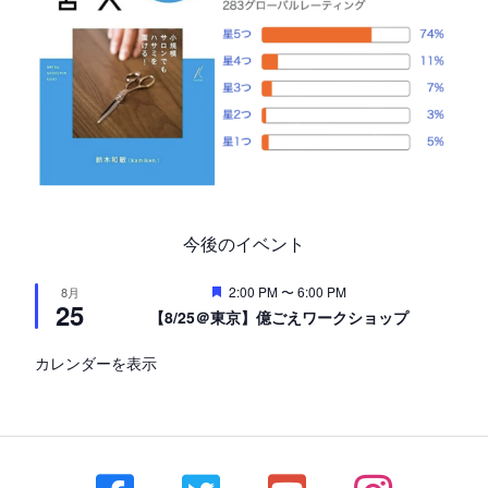
今後のイベント
注
2:00 PM
〜
6:00 PM
8月
25
目
【8/25＠東京】億ごえワークショップ
カレンダーを表示