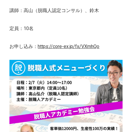
講師：高山（脱職人認定コンサル）、鈴木
定員：10名
お申し込み：
https://core-ex.jp/fx/VXmhQo