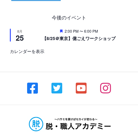
今後のイベント
注
2:00 PM
〜
6:00 PM
8月
25
目
【8/25＠東京】億ごえワークショップ
カレンダーを表示