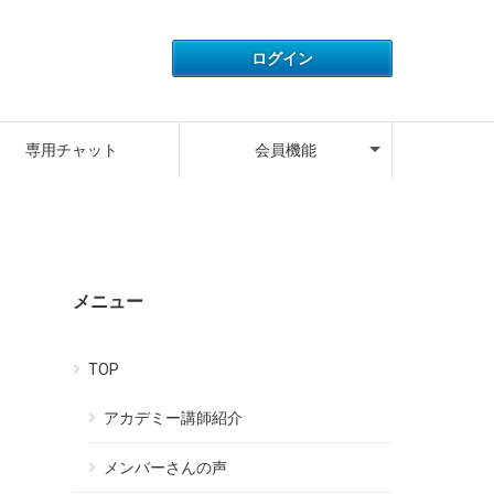
アカウント情報
ライセンス情報
ご利用履歴
よくある質問
サポートデスク
キャンペーン
ログアウト
専用チャット
会員機能
アカウント情報
ライセンス情報
ご利用履歴
よくある質問
サポートデスク
キャンペーン
ログアウト
メニュー
TOP
アカデミー講師紹介
メンバーさんの声