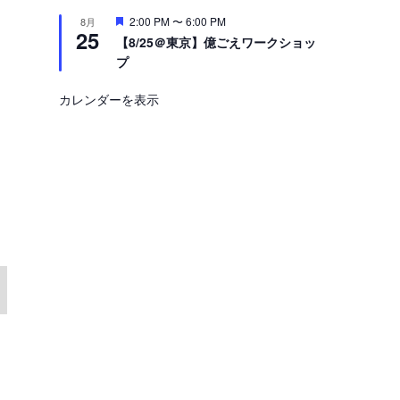
注
2:00 PM
〜
6:00 PM
8月
25
目
【8/25＠東京】億ごえワークショッ
プ
カレンダーを表示