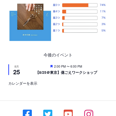
今後のイベント
注
2:00 PM
〜
6:00 PM
8月
25
目
【8/25＠東京】億ごえワークショップ
カレンダーを表示