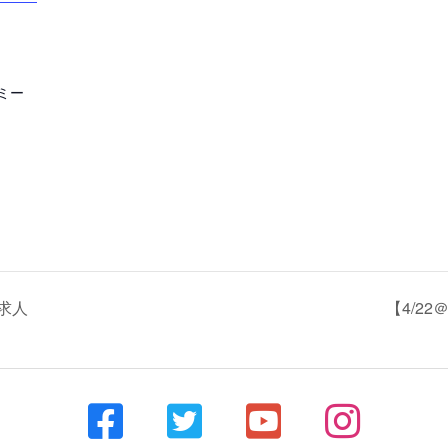
ミー
タ求人
【4/2