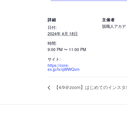
詳細
主催者
脱職人アカデ
日付:
2024年 4月 18日
時間:
9:00 PM 〜 11:00 PM
サイト:
https://core-
ex.jp/fx/qWWQvm
【4/9＠zoom】はじめてのインス