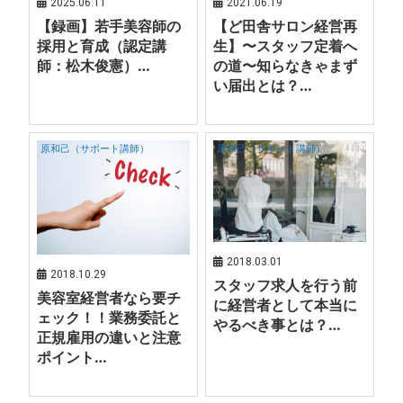
2025.06.11
2021.06.19
【録画】若手美容師の
【ど田舎サロン経営再
採用と育成（認定講
生】〜スタッフ定着へ
師：松木俊憲）…
の道〜知らなきゃまず
い届出とは？…
原和己（サポート講師）
原和己（サポート講師）
2018.03.01
2018.10.29
スタッフ求人を行う前
美容室経営者なら要チ
に経営者として本当に
ェック！！業務委託と
やるべき事とは？…
正規雇用の違いと注意
ポイント…