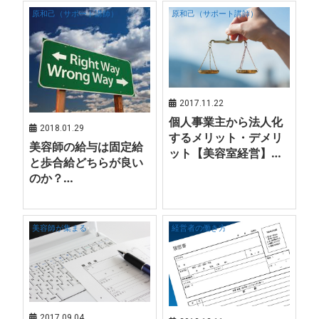
原和己（サポート講師）
原和己（サポート講師）
2017.11.22
個人事業主から法人化
2018.01.29
するメリット・デメリ
美容師の給与は固定給
ット【美容室経営】…
と歩合給どちらが良い
のか？…
美容師が集まる
経営者の働き方
2017.09.04