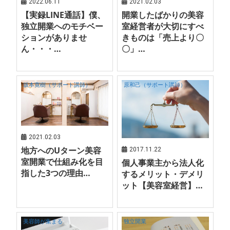
2022.06.11
2021.02.03
【実録LINE通話】僕、
開業したばかりの美容
独立開業へのモチベー
室経営者が大切にすべ
ションがありませ
きものは「売上より〇
ん・・・…
〇」…
坂本寛樹（サポート講師）
原和己（サポート講師）
2021.02.03
地方へのUターン美容
2017.11.22
室開業で仕組み化を目
個人事業主から法人化
指した3つの理由…
するメリット・デメリ
ット【美容室経営】…
美容師が集まる
独立開業