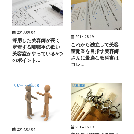
2017.09.04
2014.08.19
採用した美容師が長く
これから独立して美容
定着する離職率の低い
室開業を目指す美容師
美容室がやっている5つ
さんに最適な教科書は
のポイント…
コレ…
リピートが増える
独立開業
2014.06.19
2014.07.04