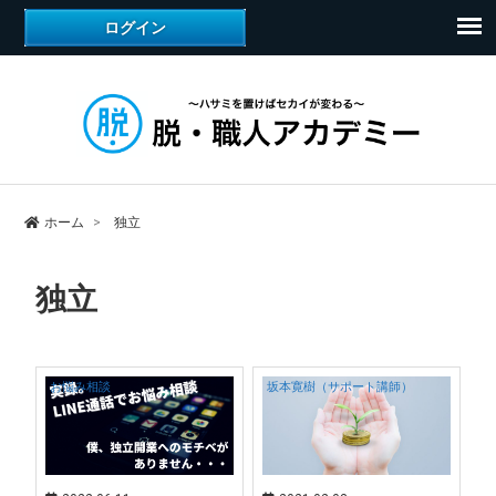
ホーム
独立
独立
お悩み相談
坂本寛樹（サポート講師）