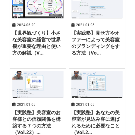
2024.06.20
2021.01.05
【世界観づくり】小さ
【実践塾】見せ方やオ
な美容室の経営で世界
ファーによって美容室
観が重要な理由と使い
のブランディングをす
方の解説（V…
る方法（Vo…
ブランディング
ブランディング
2021.01.05
2021.01.05
【実践塾】美容室のお
【実践塾】あなたの美
客様との信頼関係を構
容室が見込み客に選ば
築する７つの方法
れるために必要なこと
（Vol.22）…
（Vol.2…