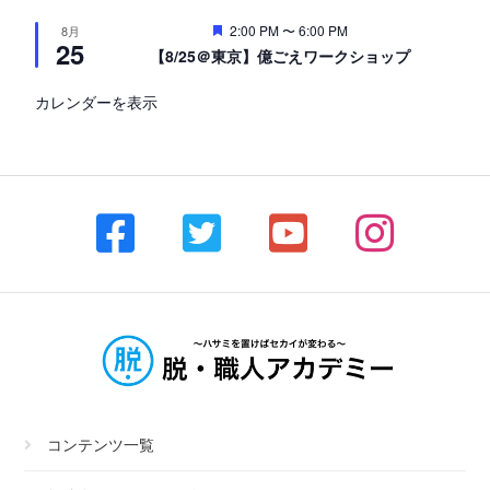
注
2:00 PM
〜
6:00 PM
8月
25
目
【8/25＠東京】億ごえワークショップ
カレンダーを表示
コンテンツ一覧