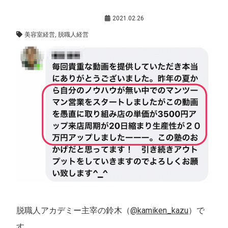
メンバーさんの声
,
美容室経営
2021.02.26
美容室経営
,
脱職人経営
脱職人アカデミー主宰の鈴木（
@kamiken_kazu
）で
す。