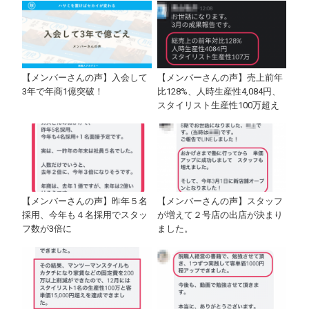
【メンバーさんの声】入会して
【メンバーさんの声】売上前年
3年で年商1億突破！
比128%、人時生産性4,084円、
スタイリスト生産性100万超え
【メンバーさんの声】昨年５名
【メンバーさんの声】スタッフ
採用、今年も４名採用でスタッ
が増えて２号店の出店が決まり
フ数が3倍に
ました。