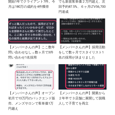
開始1年でクライアント7件。今
でも新規客単価２万円超え、次
月は180万の成約を4件獲得
回予約87.5%、６ヶ月LTV56,700
円達成
【メンバーさんの声】ここ数年
【メンバーさんの声】採用活動
問い合わせなし→数ヶ月で3件
をして数ヶ月でスタイリスト1
問い合わせ1名採用
名の採用が決まりました
【メンバーさんの声】オープン
【メンバーさんの声】開業から
初月で13万円のバックエンド販
２年半で３店舗に展開して脱職
売、メンズサロンで客単価1万
人して子育てを両立
円越え