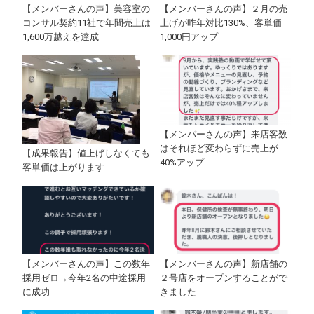
【メンバーさんの声】美容室の
【メンバーさんの声】２月の売
コンサル契約11社で年間売上は
上げが昨年対比130%、客単価
1,600万越えを達成
1,000円アップ
【メンバーさんの声】来店客数
はそれほど変わらずに売上が
【成果報告】値上げしなくても
40%アップ
客単価は上がります
【メンバーさんの声】この数年
【メンバーさんの声】新店舗の
採用ゼロ→今年2名の中途採用
２号店をオープンすることがで
に成功
きました