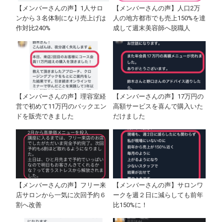
【メンバーさんの声】1人サロ
【メンバーさんの声】人口2万
ンから３名体制になり売上げは
人の地方都市でも売上150%を達
作対比240%
成して週末美容師へ脱職人
【メンバーさんの声】理容室経
【メンバーさんの声】17万円の
営で初めて11万円のバックエン
高額サービスを喜んで購入いた
ドを販売できました
だけました
【メンバーさんの声】フリー来
【メンバーさんの声】サロンワ
店サロンから一気に次回予約６
ークを週２日に減らしても前年
割へ改善
比150%に！