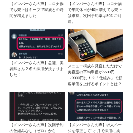
【メンバーさんの声】コロナ禍
【メンバーさんの声】コロナ禍
でも売上はキープで家族との時
で年間休日が40日増えても売上
間が増えました
は維持。次回予約率は80%に到
達。
【メンバーさんの声】急遽、美
メニュー構成を見直しただけで
容師さん２名の採用が決まりま
美容室の平均単価が6500円
した！
→9000円に！？「仕組み」で顧
客単価を上げるポイントとは？
【メンバーさんの声】次回予約
【メンバーさんの声】求人ペー
の仕組みなし（ゼロ）から
ジを修正して1ヶ月で採用に成